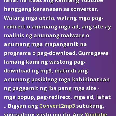
lahat na itaas ang kanilang Youtube
hanggang karanasan sa converter.
Walang mga abala, walang mga pag-
redirect o anumang mga ad, ang site ay
malinis ng anumang malware o
anumang mga mapanganib na
programa o pag-download. Gumagawa
lamang kami ng wastong pag-
download ng mp3, matindi ang
anumang posibleng mga kahihinatnan
ng paggamit ng iba pang mga site -
mga popup, pag-redirect, mga ad, lahat
.. Bigyan ang
Convert2mp3
subukang,
siguradong gusto mo ito. Ang
Youtube