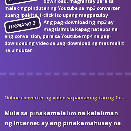
download, maghintay para sa
malaking pindutan ng Youtube sa mp3 converter
upang ipakita, i-click ito upang magpatuloy
Ang pag-download ng mp3 ay
HAKBANG 3:
magsisimula kapag natapos na
ang conversion, para sa Youtube mp4 na pag-
download ng video sa pag-download ng mas maliit
na pindutan
Online converter ng video sa pamamagitan ng Convert2mp3
Mula sa pinakamalalim na kalaliman
ng Internet ay ang pinakamahusay na