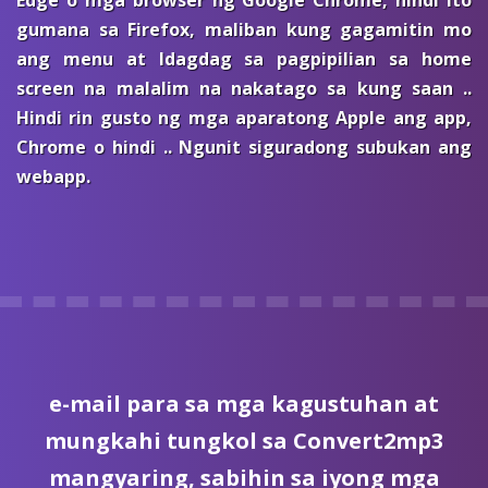
Edge o mga browser ng Google Chrome, hindi ito
gumana sa Firefox, maliban kung gagamitin mo
ang menu at Idagdag sa pagpipilian sa home
screen na malalim na nakatago sa kung saan ..
Hindi rin gusto ng mga aparatong Apple ang app,
Chrome o hindi .. Ngunit siguradong subukan ang
webapp.
e-mail
para sa mga kagustuhan at
mungkahi tungkol sa Convert2mp3
mangyaring, sabihin sa iyong mga