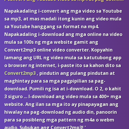
Napakadaling i-convert ang mga video sa Youtube
sa mp3, at mas madali itong kunin ang video mula
sa Youtube hanggang sa format na mp4.
Napakadaling i-download ang mga online na video
mula sa 100s ng mga website gamit ang
Convert2mp3 online video converter. Kopyahin
lamang ang URL ng video mula sa katutubong app
o browser ng internet, i-paste ito sa kahon dito sa
Convert2mp3
, pindutin ang pulang pindutan at
maghintay para sa mga pagpipilian sa pag-
download. Pumili ng isa at i-download. O 2, o kahit
3 siguro ... I-download ang video mula sa 400+ mga
website. Ang ilan sa mga ito ay pinapayagan ang
hiwalay na pag-download ng audio din, panoorin
para sa posibleng mga pattern ng m4a o webm
audio. Subukan ang Convert2mp3! '