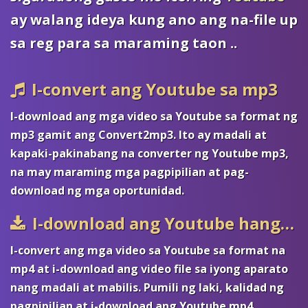
ay walang ideya kung ano ang na-file up
sa reg para sa maraming taon ..
I-convert ang Youtube sa mp3
I-download ang mga video sa Youtube sa format ng
mp3 gamit ang Convert2mp3. Ito ay madali at
kapaki-pakinabang na converter ng Youtube mp3,
na may maraming mga pagpipilian at pag-
download ng mga oportunidad.
I-download ang Youtube hanggang mp4
I-convert ang mga video sa Youtube sa format na
mp4 at i-download ang video file sa iyong aparato
nang madali at mabilis. Pumili ng laki, kalidad ng
pagpipilian at i-download ang Youtube mp4.