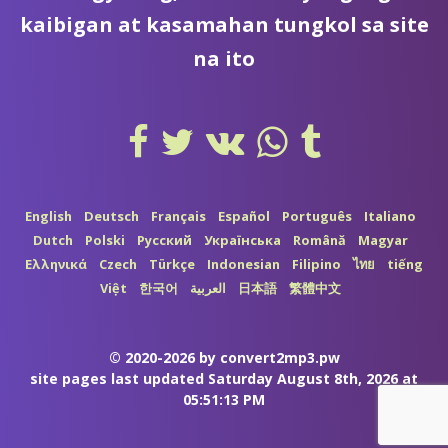
kaibigan at kasamahan tungkol sa site
na ito
English
Deutsch
Français
Español
Português
Italiano
Dutch
Polski
Русский
Українська
Română
Magyar
Ελληνικά
Czech
Türkçe
Indonesian
Filipino
ไทย
tiếng
Việt
한국어
العربية
日本語
繁體中文
© 2020-2026 by
convert2mp3.pw
site pages last updated Saturday August 8th, 2026 at
05:51:13 PM