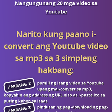
Nangungunang 20 mga video sa
Youtube
Narito kung paano i-
convert ang Youtube video
sa mp3 sa 3 simpleng
hakbang:
pumili ng isang video sa Youtube
HAKBANG 1:
upang mai-convert sa mp3,
kopyahin ang address ng URL nito at i-paste ito sa
puting kahon sa itaas
pindutan ng pag-download ng pag-
HAKBANG 2: